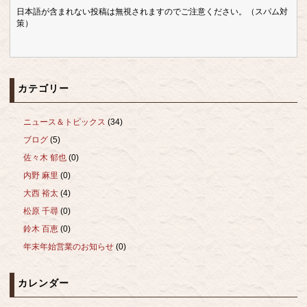
日本語が含まれない投稿は無視されますのでご注意ください。（スパム対
策）
カテゴリー
ニュース＆トピックス
(34)
ブログ
(5)
佐々木 郁也
(0)
内野 麻里
(0)
大西 裕太
(4)
松原 千尋
(0)
鈴木 百恵
(0)
年末年始営業のお知らせ
(0)
カレンダー