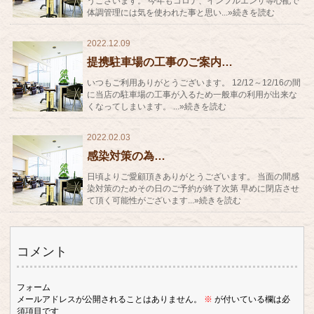
うございます。 今年もコロナ、インフルエンザ等心配で
体調管理には気を使われた事と思い...»続きを読む
2022.12.09
提携駐車場の工事のご案内…
いつもご利用ありがとうございます。 12/12～12/16の間
に当店の駐車場の工事が入るため一般車の利用が出来な
くなってしまいます。 ...»続きを読む
2022.02.03
感染対策の為…
日頃よりご愛顧頂きありがとうございます。 当面の間感
染対策のためその日のご予約が終了次第 早めに閉店させ
て頂く可能性がございます...»続きを読む
コメント
フォーム
メールアドレスが公開されることはありません。
※
が付いている欄は必
須項目です