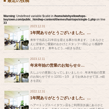
■ 最近の投稿
Warning
: Undefined variable $catid in
/home/wishyellow/tops-
baytown.com/public_html/wp-content/themes/hairtops/single-1.php
on line
33
2023.12.31
1年間ありがとうございました。…
来年で当店も21年目を迎える事が出来ます。 これもひと
えに皆様のご愛顧のおかげとスタッフ一同心より感謝申
し上げます。 来年もどう...»続きを読む
2023.12.11
年末年始の営業のお知らせ☆…
久しぶりの更新になってしまいました☆ 年末年始の営業
のお知らせです☆ 12/31～1/3 までお休みさせて頂...»続
きを読む
2022.12.31
1年間ありがとうございました。…
ヘアートップスベイタウン店をご利用頂き誠にありがと