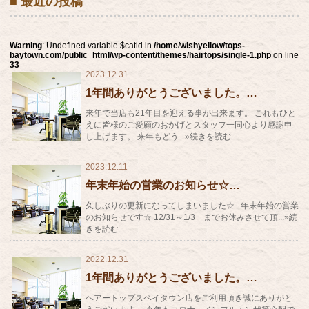
■ 最近の投稿
Warning
: Undefined variable $catid in
/home/wishyellow/tops-
baytown.com/public_html/wp-content/themes/hairtops/single-1.php
on line
33
2023.12.31
1年間ありがとうございました。…
来年で当店も21年目を迎える事が出来ます。 これもひと
えに皆様のご愛顧のおかげとスタッフ一同心より感謝申
し上げます。 来年もどう...»続きを読む
2023.12.11
年末年始の営業のお知らせ☆…
久しぶりの更新になってしまいました☆ 年末年始の営業
のお知らせです☆ 12/31～1/3 までお休みさせて頂...»続
きを読む
2022.12.31
1年間ありがとうございました。…
ヘアートップスベイタウン店をご利用頂き誠にありがと