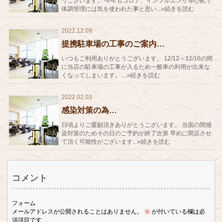
うございます。 今年もコロナ、インフルエンザ等心配で
体調管理には気を使われた事と思い...»続きを読む
2022.12.09
提携駐車場の工事のご案内…
いつもご利用ありがとうございます。 12/12～12/16の間
に当店の駐車場の工事が入るため一般車の利用が出来な
くなってしまいます。 ...»続きを読む
2022.02.03
感染対策の為…
日頃よりご愛顧頂きありがとうございます。 当面の間感
染対策のためその日のご予約が終了次第 早めに閉店させ
て頂く可能性がございます...»続きを読む
コメント
フォーム
メールアドレスが公開されることはありません。
※
が付いている欄は必
須項目です