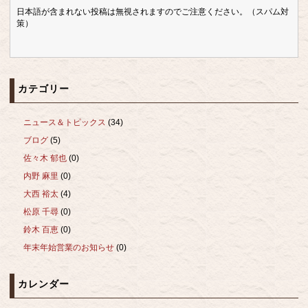
日本語が含まれない投稿は無視されますのでご注意ください。（スパム対
策）
カテゴリー
ニュース＆トピックス
(34)
ブログ
(5)
佐々木 郁也
(0)
内野 麻里
(0)
大西 裕太
(4)
松原 千尋
(0)
鈴木 百恵
(0)
年末年始営業のお知らせ
(0)
カレンダー