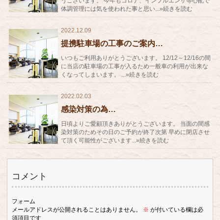
うございます。 今年もコロナ、インフルエンザ等心配で
体調管理には気を使われた事と思い...»続きを読む
2022.12.09
提携駐車場の工事のご案内…
いつもご利用ありがとうございます。 12/12～12/16の間
に当店の駐車場の工事が入るため一般車の利用が出来な
くなってしまいます。 ...»続きを読む
2022.02.03
感染対策の為…
日頃よりご愛顧頂きありがとうございます。 当面の間感
染対策のためその日のご予約が終了次第 早めに閉店させ
て頂く可能性がございます...»続きを読む
コメント
フォーム
メールアドレスが公開されることはありません。
※
が付いている欄は必
須項目です