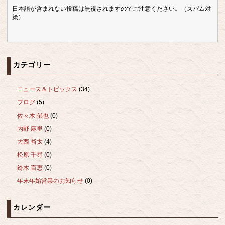
日本語が含まれない投稿は無視されますのでご注意ください。（スパム対
策）
カテゴリー
ニュース＆トピックス
(34)
ブログ
(5)
佐々木 郁也
(0)
内野 麻里
(0)
大西 裕太
(4)
松原 千尋
(0)
鈴木 百恵
(0)
年末年始営業のお知らせ
(0)
カレンダー