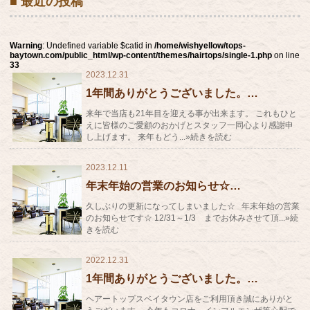
■ 最近の投稿
Warning
: Undefined variable $catid in
/home/wishyellow/tops-
baytown.com/public_html/wp-content/themes/hairtops/single-1.php
on line
33
2023.12.31
1年間ありがとうございました。…
来年で当店も21年目を迎える事が出来ます。 これもひと
えに皆様のご愛顧のおかげとスタッフ一同心より感謝申
し上げます。 来年もどう...»続きを読む
2023.12.11
年末年始の営業のお知らせ☆…
久しぶりの更新になってしまいました☆ 年末年始の営業
のお知らせです☆ 12/31～1/3 までお休みさせて頂...»続
きを読む
2022.12.31
1年間ありがとうございました。…
ヘアートップスベイタウン店をご利用頂き誠にありがと