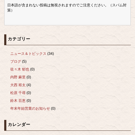
日本語が含まれない投稿は無視されますのでご注意ください。（スパム対
策）
カテゴリー
ニュース＆トピックス
(34)
ブログ
(5)
佐々木 郁也
(0)
内野 麻里
(0)
大西 裕太
(4)
松原 千尋
(0)
鈴木 百恵
(0)
年末年始営業のお知らせ
(0)
カレンダー