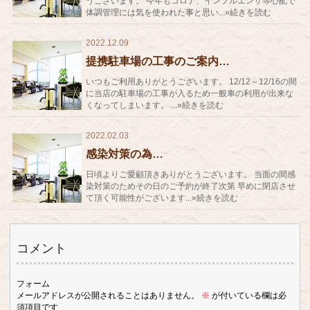
うございます。 今年もコロナ、インフルエンザ等心配で
体調管理には気を使われた事と思い...»続きを読む
2022.12.09
提携駐車場の工事のご案内…
いつもご利用ありがとうございます。 12/12～12/16の間
に当店の駐車場の工事が入るため一般車の利用が出来な
くなってしまいます。 ...»続きを読む
2022.02.03
感染対策の為…
日頃よりご愛顧頂きありがとうございます。 当面の間感
染対策のためその日のご予約が終了次第 早めに閉店させ
て頂く可能性がございます...»続きを読む
コメント
フォーム
メールアドレスが公開されることはありません。
※
が付いている欄は必
須項目です