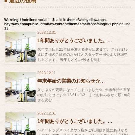
■ 最近の投稿
Warning
: Undefined variable $catid in
/home/wishyellow/tops-
baytown.com/public_html/wp-content/themes/hairtops/single-1.php
on line
33
2023.12.31
1年間ありがとうございました。…
来年で当店も21年目を迎える事が出来ます。 これもひと
えに皆様のご愛顧のおかげとスタッフ一同心より感謝申
し上げます。 来年もどう...»続きを読む
2023.12.11
年末年始の営業のお知らせ☆…
久しぶりの更新になってしまいました☆ 年末年始の営業
のお知らせです☆ 12/31～1/3 までお休みさせて頂...»続
きを読む
2022.12.31
1年間ありがとうございました。…
ヘアートップスベイタウン店をご利用頂き誠にありがと