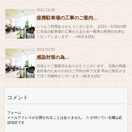
2022.12.09
提携駐車場の工事のご案内…
いつもご利用ありがとうございます。 12/12～12/16の間
に当店の駐車場の工事が入るため一般車の利用が出来な
くなってしまいます。 ...»続きを読む
2022.02.03
感染対策の為…
日頃よりご愛顧頂きありがとうございます。 当面の間感
染対策のためその日のご予約が終了次第 早めに閉店させ
て頂く可能性がございます...»続きを読む
コメント
フォーム
メールアドレスが公開されることはありません。
※
が付いている欄は必
須項目です