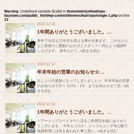
Warning
: Undefined variable $catid in
/home/wishyellow/tops-
baytown.com/public_html/wp-content/themes/hairtops/single-1.php
on line
33
2023.12.31
1年間ありがとうございました。…
来年で当店も21年目を迎える事が出来ます。 これもひと
えに皆様のご愛顧のおかげとスタッフ一同心より感謝申
し上げます。 来年もどう...»続きを読む
2023.12.11
年末年始の営業のお知らせ☆…
久しぶりの更新になってしまいました☆ 年末年始の営業
のお知らせです☆ 12/31～1/3 までお休みさせて頂...»続
きを読む
2022.12.31
1年間ありがとうございました。…
ヘアートップスベイタウン店をご利用頂き誠にありがと
うございます。 今年もコロナ、インフルエンザ等心配で
体調管理には気を使われた事と思い...»続きを読む