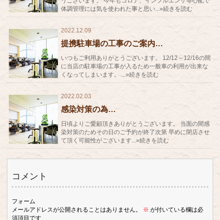
うございます。 今年もコロナ、インフルエンザ等心配で
体調管理には気を使われた事と思い...»続きを読む
2022.12.09
提携駐車場の工事のご案内…
いつもご利用ありがとうございます。 12/12～12/16の間
に当店の駐車場の工事が入るため一般車の利用が出来な
くなってしまいます。 ...»続きを読む
2022.02.03
感染対策の為…
日頃よりご愛顧頂きありがとうございます。 当面の間感
染対策のためその日のご予約が終了次第 早めに閉店させ
て頂く可能性がございます...»続きを読む
コメント
フォーム
メールアドレスが公開されることはありません。
※
が付いている欄は必
須項目です