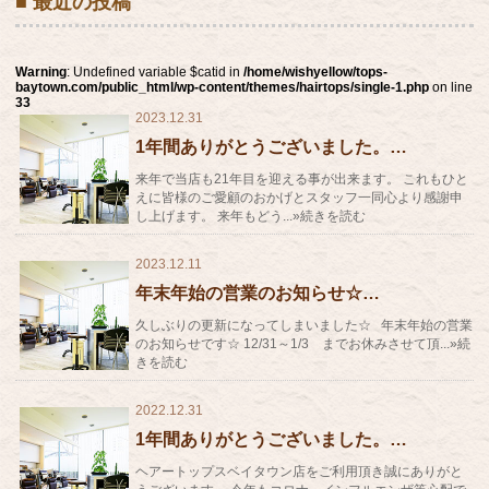
■ 最近の投稿
Warning
: Undefined variable $catid in
/home/wishyellow/tops-
baytown.com/public_html/wp-content/themes/hairtops/single-1.php
on line
33
2023.12.31
1年間ありがとうございました。…
来年で当店も21年目を迎える事が出来ます。 これもひと
えに皆様のご愛顧のおかげとスタッフ一同心より感謝申
し上げます。 来年もどう...»続きを読む
2023.12.11
年末年始の営業のお知らせ☆…
久しぶりの更新になってしまいました☆ 年末年始の営業
のお知らせです☆ 12/31～1/3 までお休みさせて頂...»続
きを読む
2022.12.31
1年間ありがとうございました。…
ヘアートップスベイタウン店をご利用頂き誠にありがと