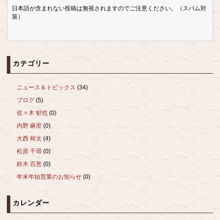
日本語が含まれない投稿は無視されますのでご注意ください。（スパム対
策）
カテゴリー
ニュース＆トピックス
(34)
ブログ
(5)
佐々木 郁也
(0)
内野 麻里
(0)
大西 裕太
(4)
松原 千尋
(0)
鈴木 百恵
(0)
年末年始営業のお知らせ
(0)
カレンダー