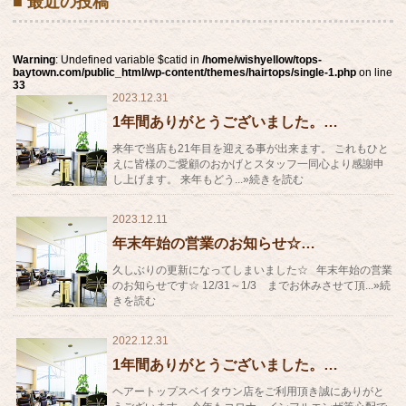
■ 最近の投稿
Warning
: Undefined variable $catid in
/home/wishyellow/tops-
baytown.com/public_html/wp-content/themes/hairtops/single-1.php
on line
33
2023.12.31
1年間ありがとうございました。…
来年で当店も21年目を迎える事が出来ます。 これもひと
えに皆様のご愛顧のおかげとスタッフ一同心より感謝申
し上げます。 来年もどう...»続きを読む
2023.12.11
年末年始の営業のお知らせ☆…
久しぶりの更新になってしまいました☆ 年末年始の営業
のお知らせです☆ 12/31～1/3 までお休みさせて頂...»続
きを読む
2022.12.31
1年間ありがとうございました。…
ヘアートップスベイタウン店をご利用頂き誠にありがと