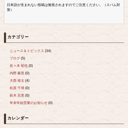
日本語が含まれない投稿は無視されますのでご注意ください。（スパム対
策）
カテゴリー
ニュース＆トピックス
(34)
ブログ
(5)
佐々木 郁也
(0)
内野 麻里
(0)
大西 裕太
(4)
松原 千尋
(0)
鈴木 百恵
(0)
年末年始営業のお知らせ
(0)
カレンダー