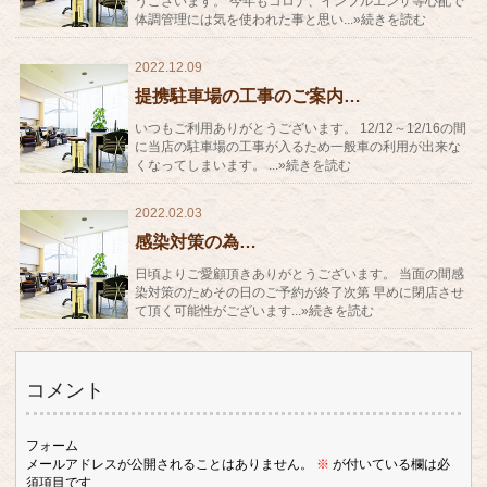
うございます。 今年もコロナ、インフルエンザ等心配で
体調管理には気を使われた事と思い...»続きを読む
2022.12.09
提携駐車場の工事のご案内…
いつもご利用ありがとうございます。 12/12～12/16の間
に当店の駐車場の工事が入るため一般車の利用が出来な
くなってしまいます。 ...»続きを読む
2022.02.03
感染対策の為…
日頃よりご愛顧頂きありがとうございます。 当面の間感
染対策のためその日のご予約が終了次第 早めに閉店させ
て頂く可能性がございます...»続きを読む
コメント
フォーム
メールアドレスが公開されることはありません。
※
が付いている欄は必
須項目です