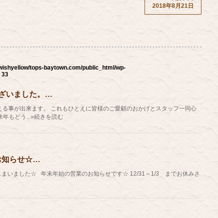
2018年8月21日
wishyellow/tops-baytown.com/public_html/wp-
e
33
ざいました。…
える事が出来ます。 これもひとえに皆様のご愛顧のおかげとスタッフ一同心
年もどう...»続きを読む
お知らせ☆…
いました☆ 年末年始の営業のお知らせです☆ 12/31～1/3 までお休みさ