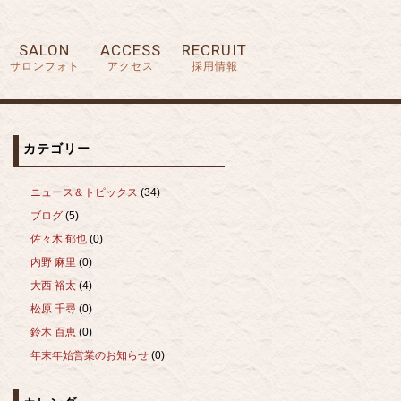
SALON
ACCESS
RECRUIT
サロンフォト
アクセス
採用情報
カテゴリー
ニュース＆トピックス
(34)
ブログ
(5)
佐々木 郁也
(0)
内野 麻里
(0)
大西 裕太
(4)
松原 千尋
(0)
鈴木 百恵
(0)
年末年始営業のお知らせ
(0)