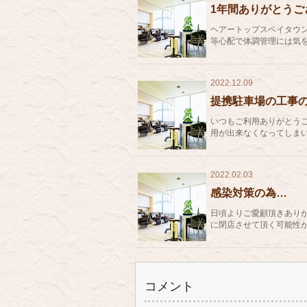
1年間ありがとうご
ヘアートップスベイタウ
等心配で体調管理には気を
2022.12.09
提携駐車場の工事
いつもご利用ありがとうござ
用が出来なくなってしまいま
2022.02.03
感染対策の為…
日頃よりご愛顧頂きありが
に閉店させて頂く可能性がご
コメント