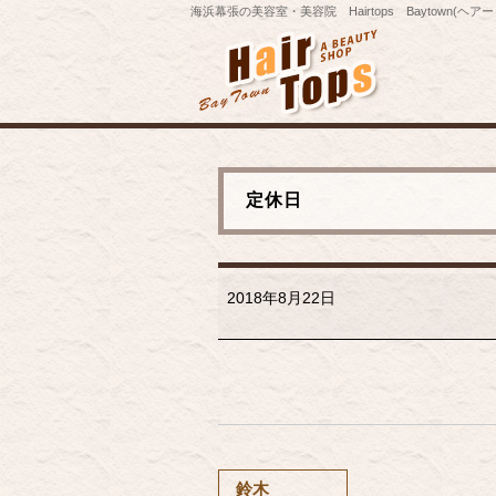
海浜幕張の美容室・美容院 Hairtops Baytown(ヘ
定休日
定
休
2018年8月22日
日
鈴木