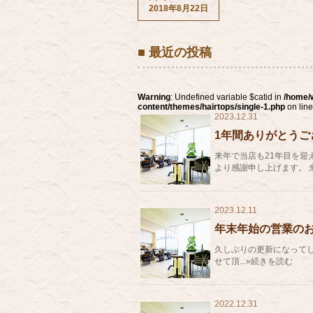
2018年8月22日
■ 最近の投稿
Warning
: Undefined variable $catid in
/home/
content/themes/hairtops/single-1.php
on lin
2023.12.31
1年間ありがとうご
来年で当店も21年目を迎
より感謝申し上げます。 来
2023.12.11
年末年始の営業の
久しぶりの更新になってしま
せて頂...»続きを読む
2022.12.31