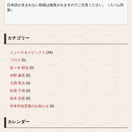
日本語が含まれない投稿は無視されますのでご注意ください。（スパム対
策）
カテゴリー
ニュース＆トピックス
(34)
ブログ
(5)
佐々木 郁也
(0)
内野 麻里
(0)
大西 裕太
(4)
松原 千尋
(0)
鈴木 百恵
(0)
年末年始営業のお知らせ
(0)
カレンダー