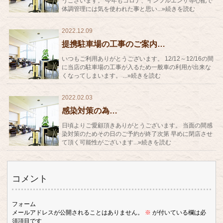
うございます。 今年もコロナ、インフルエンザ等心配で
体調管理には気を使われた事と思い...»続きを読む
2022.12.09
提携駐車場の工事のご案内…
いつもご利用ありがとうございます。 12/12～12/16の間
に当店の駐車場の工事が入るため一般車の利用が出来な
くなってしまいます。 ...»続きを読む
2022.02.03
感染対策の為…
日頃よりご愛顧頂きありがとうございます。 当面の間感
染対策のためその日のご予約が終了次第 早めに閉店させ
て頂く可能性がございます...»続きを読む
コメント
フォーム
メールアドレスが公開されることはありません。
※
が付いている欄は必
須項目です