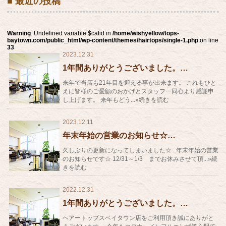
■ 最近の投稿
Warning
: Undefined variable $catid in
/home/wishyellow/tops-
baytown.com/public_html/wp-content/themes/hairtops/single-1.php
on line
33
2023.12.31
1年間ありがとうございました。…
来年で当店も21年目を迎える事が出来ます。 これもひと
えに皆様のご愛顧のおかげとスタッフ一同心より感謝申
し上げます。 来年もどう...»続きを読む
2023.12.11
年末年始の営業のお知らせ☆…
久しぶりの更新になってしまいました☆ 年末年始の営業
のお知らせです☆ 12/31～1/3 までお休みさせて頂...»続
きを読む
2022.12.31
1年間ありがとうございました。…
ヘアートップスベイタウン店をご利用頂き誠にありがと