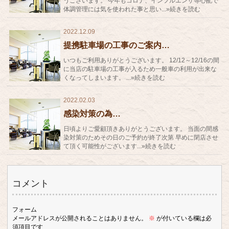
うございます。 今年もコロナ、インフルエンザ等心配で
体調管理には気を使われた事と思い...»続きを読む
2022.12.09
提携駐車場の工事のご案内…
いつもご利用ありがとうございます。 12/12～12/16の間
に当店の駐車場の工事が入るため一般車の利用が出来な
くなってしまいます。 ...»続きを読む
2022.02.03
感染対策の為…
日頃よりご愛顧頂きありがとうございます。 当面の間感
染対策のためその日のご予約が終了次第 早めに閉店させ
て頂く可能性がございます...»続きを読む
コメント
フォーム
メールアドレスが公開されることはありません。
※
が付いている欄は必
須項目です