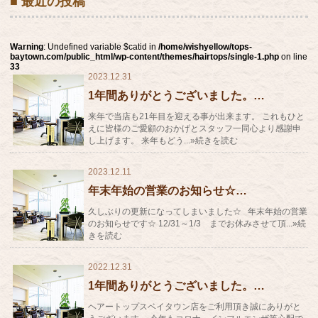
■ 最近の投稿
Warning
: Undefined variable $catid in
/home/wishyellow/tops-
baytown.com/public_html/wp-content/themes/hairtops/single-1.php
on line
33
2023.12.31
1年間ありがとうございました。…
来年で当店も21年目を迎える事が出来ます。 これもひと
えに皆様のご愛顧のおかげとスタッフ一同心より感謝申
し上げます。 来年もどう...»続きを読む
2023.12.11
年末年始の営業のお知らせ☆…
久しぶりの更新になってしまいました☆ 年末年始の営業
のお知らせです☆ 12/31～1/3 までお休みさせて頂...»続
きを読む
2022.12.31
1年間ありがとうございました。…
ヘアートップスベイタウン店をご利用頂き誠にありがと