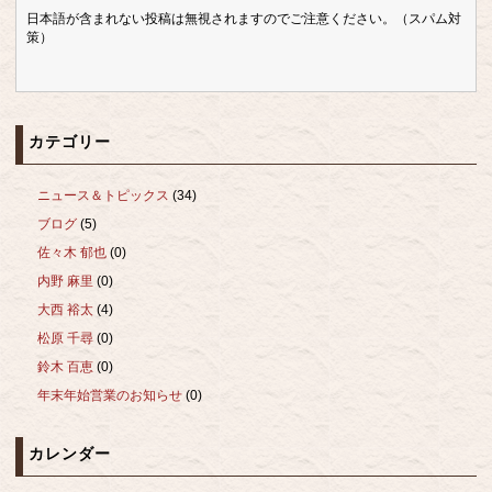
日本語が含まれない投稿は無視されますのでご注意ください。（スパム対
策）
カテゴリー
ニュース＆トピックス
(34)
ブログ
(5)
佐々木 郁也
(0)
内野 麻里
(0)
大西 裕太
(4)
松原 千尋
(0)
鈴木 百恵
(0)
年末年始営業のお知らせ
(0)
カレンダー