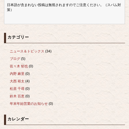
日本語が含まれない投稿は無視されますのでご注意ください。（スパム対
策）
カテゴリー
ニュース＆トピックス
(34)
ブログ
(5)
佐々木 郁也
(0)
内野 麻里
(0)
大西 裕太
(4)
松原 千尋
(0)
鈴木 百恵
(0)
年末年始営業のお知らせ
(0)
カレンダー