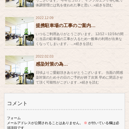
うございます。 今年もコロナ、インフルエンザ等心配で
体調管理には気を使われた事と思い...»続きを読む
2022.12.09
提携駐車場の工事のご案内…
いつもご利用ありがとうございます。 12/12～12/16の間
に当店の駐車場の工事が入るため一般車の利用が出来な
くなってしまいます。 ...»続きを読む
2022.02.03
感染対策の為…
日頃よりご愛顧頂きありがとうございます。 当面の間感
染対策のためその日のご予約が終了次第 早めに閉店させ
て頂く可能性がございます...»続きを読む
コメント
フォーム
メールアドレスが公開されることはありません。
※
が付いている欄は必
須項目です