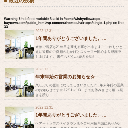
■ 最近の投稿
Warning
: Undefined variable $catid in
/home/wishyellow/tops-
baytown.com/public_html/wp-content/themes/hairtops/single-1.php
on line
33
2023.12.31
1年間ありがとうございました。…
来年で当店も21年目を迎える事が出来ます。 これもひと
えに皆様のご愛顧のおかげとスタッフ一同心より感謝申
し上げます。 来年もどう...»続きを読む
2023.12.11
年末年始の営業のお知らせ☆…
久しぶりの更新になってしまいました☆ 年末年始の営業
のお知らせです☆ 12/31～1/3 までお休みさせて頂...»続
きを読む
2022.12.31
1年間ありがとうございました。…
ヘアートップスベイタウン店をご利用頂き誠にありがと