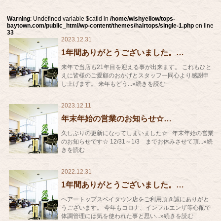
Warning
: Undefined variable $catid in
/home/wishyellow/tops-
baytown.com/public_html/wp-content/themes/hairtops/single-1.php
on line
33
2023.12.31
1年間ありがとうございました。…
来年で当店も21年目を迎える事が出来ます。 これもひと
えに皆様のご愛顧のおかげとスタッフ一同心より感謝申
し上げます。 来年もどう...»続きを読む
2023.12.11
年末年始の営業のお知らせ☆…
久しぶりの更新になってしまいました☆ 年末年始の営業
のお知らせです☆ 12/31～1/3 までお休みさせて頂...»続
きを読む
2022.12.31
1年間ありがとうございました。…
ヘアートップスベイタウン店をご利用頂き誠にありがと
うございます。 今年もコロナ、インフルエンザ等心配で
体調管理には気を使われた事と思い...»続きを読む