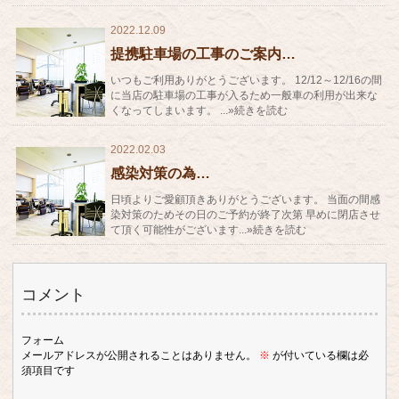
2022.12.09
提携駐車場の工事のご案内…
いつもご利用ありがとうございます。 12/12～12/16の間
に当店の駐車場の工事が入るため一般車の利用が出来な
くなってしまいます。 ...»続きを読む
2022.02.03
感染対策の為…
日頃よりご愛顧頂きありがとうございます。 当面の間感
染対策のためその日のご予約が終了次第 早めに閉店させ
て頂く可能性がございます...»続きを読む
コメント
フォーム
メールアドレスが公開されることはありません。
※
が付いている欄は必
須項目です