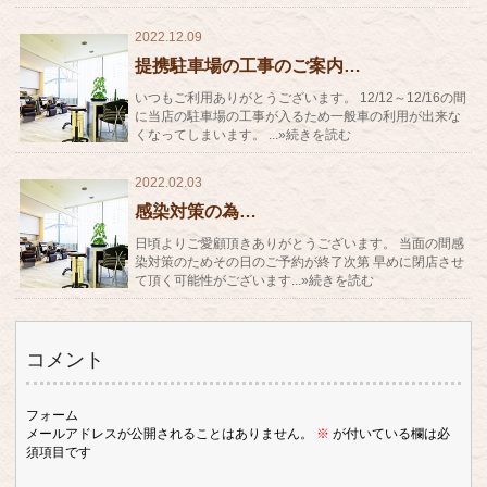
2022.12.09
提携駐車場の工事のご案内…
いつもご利用ありがとうございます。 12/12～12/16の間
に当店の駐車場の工事が入るため一般車の利用が出来な
くなってしまいます。 ...»続きを読む
2022.02.03
感染対策の為…
日頃よりご愛顧頂きありがとうございます。 当面の間感
染対策のためその日のご予約が終了次第 早めに閉店させ
て頂く可能性がございます...»続きを読む
コメント
フォーム
メールアドレスが公開されることはありません。
※
が付いている欄は必
須項目です