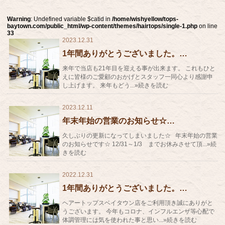
Warning
: Undefined variable $catid in
/home/wishyellow/tops-
baytown.com/public_html/wp-content/themes/hairtops/single-1.php
on line
33
2023.12.31
1年間ありがとうございました。…
来年で当店も21年目を迎える事が出来ます。 これもひと
えに皆様のご愛顧のおかげとスタッフ一同心より感謝申
し上げます。 来年もどう...»続きを読む
2023.12.11
年末年始の営業のお知らせ☆…
久しぶりの更新になってしまいました☆ 年末年始の営業
のお知らせです☆ 12/31～1/3 までお休みさせて頂...»続
きを読む
2022.12.31
1年間ありがとうございました。…
ヘアートップスベイタウン店をご利用頂き誠にありがと
うございます。 今年もコロナ、インフルエンザ等心配で
体調管理には気を使われた事と思い...»続きを読む