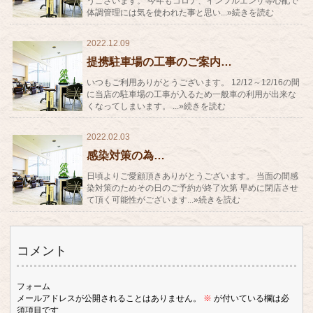
うございます。 今年もコロナ、インフルエンザ等心配で
体調管理には気を使われた事と思い...»続きを読む
2022.12.09
提携駐車場の工事のご案内…
いつもご利用ありがとうございます。 12/12～12/16の間
に当店の駐車場の工事が入るため一般車の利用が出来な
くなってしまいます。 ...»続きを読む
2022.02.03
感染対策の為…
日頃よりご愛顧頂きありがとうございます。 当面の間感
染対策のためその日のご予約が終了次第 早めに閉店させ
て頂く可能性がございます...»続きを読む
コメント
フォーム
メールアドレスが公開されることはありません。
※
が付いている欄は必
須項目です