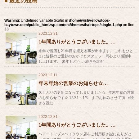
■ 最近の投稿
Warning
: Undefined variable $catid in
/home/wishyellow/tops-
baytown.com/public_html/wp-content/themes/hairtops/single-1.php
on line
33
2023.12.31
1年間ありがとうございました。…
来年で当店も21年目を迎える事が出来ます。 これもひと
えに皆様のご愛顧のおかげとスタッフ一同心より感謝申
し上げます。 来年もどう...»続きを読む
2023.12.11
年末年始の営業のお知らせ☆…
久しぶりの更新になってしまいました☆ 年末年始の営業
のお知らせです☆ 12/31～1/3 までお休みさせて頂...»続
きを読む
2022.12.31
1年間ありがとうございました。…
ヘアートップスベイタウン店をご利用頂き誠にありがと