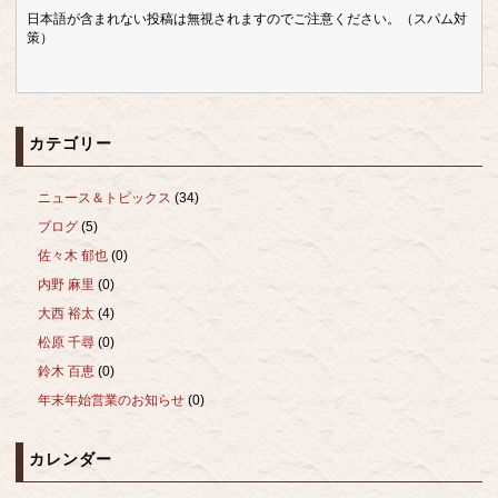
日本語が含まれない投稿は無視されますのでご注意ください。（スパム対
策）
カテゴリー
ニュース＆トピックス
(34)
ブログ
(5)
佐々木 郁也
(0)
内野 麻里
(0)
大西 裕太
(4)
松原 千尋
(0)
鈴木 百恵
(0)
年末年始営業のお知らせ
(0)
カレンダー