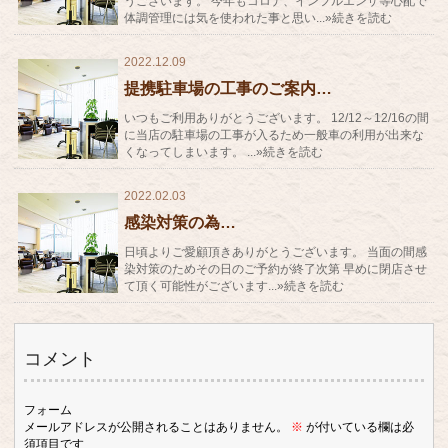
うございます。 今年もコロナ、インフルエンザ等心配で
体調管理には気を使われた事と思い...»続きを読む
2022.12.09
提携駐車場の工事のご案内…
いつもご利用ありがとうございます。 12/12～12/16の間
に当店の駐車場の工事が入るため一般車の利用が出来な
くなってしまいます。 ...»続きを読む
2022.02.03
感染対策の為…
日頃よりご愛顧頂きありがとうございます。 当面の間感
染対策のためその日のご予約が終了次第 早めに閉店させ
て頂く可能性がございます...»続きを読む
コメント
フォーム
メールアドレスが公開されることはありません。
※
が付いている欄は必
須項目です