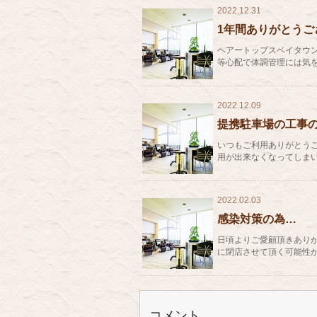
2022.12.31
1年間ありがとうご
ヘアートップスベイタウ
等心配で体調管理には気を
2022.12.09
提携駐車場の工事
いつもご利用ありがとうござ
用が出来なくなってしまいま
2022.02.03
感染対策の為…
日頃よりご愛顧頂きありが
に閉店させて頂く可能性がご
コメント