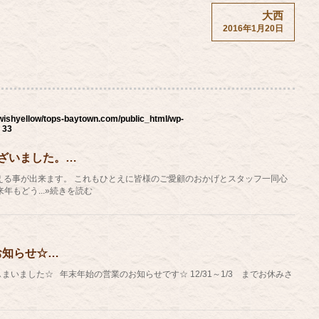
大西
2016年1月20日
wishyellow/tops-baytown.com/public_html/wp-
e
33
ざいました。…
える事が出来ます。 これもひとえに皆様のご愛顧のおかげとスタッフ一同心
年もどう...»続きを読む
お知らせ☆…
いました☆ 年末年始の営業のお知らせです☆ 12/31～1/3 までお休みさ