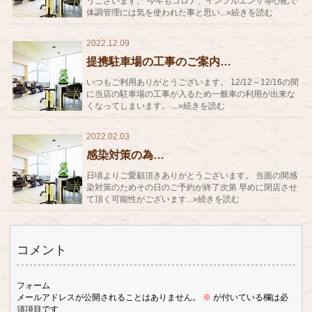
うございます。 今年もコロナ、インフルエンザ等心配で
体調管理には気を使われた事と思い...»続きを読む
2022.12.09
提携駐車場の工事のご案内…
いつもご利用ありがとうございます。 12/12～12/16の間
に当店の駐車場の工事が入るため一般車の利用が出来な
くなってしまいます。 ...»続きを読む
2022.02.03
感染対策の為…
日頃よりご愛顧頂きありがとうございます。 当面の間感
染対策のためその日のご予約が終了次第 早めに閉店させ
て頂く可能性がございます...»続きを読む
コメント
フォーム
メールアドレスが公開されることはありません。
※
が付いている欄は必
須項目です