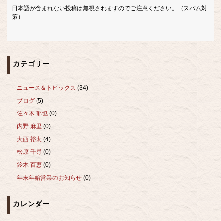
日本語が含まれない投稿は無視されますのでご注意ください。（スパム対
策）
カテゴリー
ニュース＆トピックス
(34)
ブログ
(5)
佐々木 郁也
(0)
内野 麻里
(0)
大西 裕太
(4)
松原 千尋
(0)
鈴木 百恵
(0)
年末年始営業のお知らせ
(0)
カレンダー