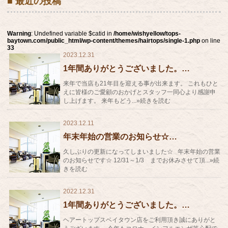
■ 最近の投稿
Warning
: Undefined variable $catid in
/home/wishyellow/tops-
baytown.com/public_html/wp-content/themes/hairtops/single-1.php
on line
33
2023.12.31
1年間ありがとうございました。…
来年で当店も21年目を迎える事が出来ます。 これもひと
えに皆様のご愛顧のおかげとスタッフ一同心より感謝申
し上げます。 来年もどう...»続きを読む
2023.12.11
年末年始の営業のお知らせ☆…
久しぶりの更新になってしまいました☆ 年末年始の営業
のお知らせです☆ 12/31～1/3 までお休みさせて頂...»続
きを読む
2022.12.31
1年間ありがとうございました。…
ヘアートップスベイタウン店をご利用頂き誠にありがと