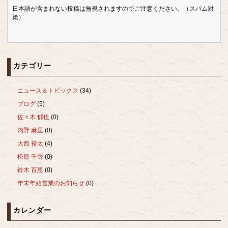
日本語が含まれない投稿は無視されますのでご注意ください。（スパム対
策）
カテゴリー
ニュース＆トピックス
(34)
ブログ
(5)
佐々木 郁也
(0)
内野 麻里
(0)
大西 裕太
(4)
松原 千尋
(0)
鈴木 百恵
(0)
年末年始営業のお知らせ
(0)
カレンダー