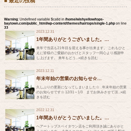
■ 最近の投稿
Warning
: Undefined variable $catid in
/home/wishyellow/tops-
baytown.com/public_html/wp-content/themes/hairtops/single-1.php
on line
33
2023.12.31
1年間ありがとうございました。…
来年で当店も21年目を迎える事が出来ます。 これもひと
えに皆様のご愛顧のおかげとスタッフ一同心より感謝申
し上げます。 来年もどう...»続きを読む
2023.12.11
年末年始の営業のお知らせ☆…
久しぶりの更新になってしまいました☆ 年末年始の営業
のお知らせです☆ 12/31～1/3 までお休みさせて頂...»続
きを読む
2022.12.31
1年間ありがとうございました。…
ヘアートップスベイタウン店をご利用頂き誠にありがと