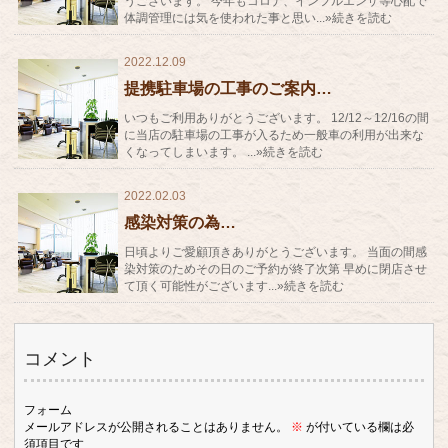
うございます。 今年もコロナ、インフルエンザ等心配で
体調管理には気を使われた事と思い...»続きを読む
2022.12.09
提携駐車場の工事のご案内…
いつもご利用ありがとうございます。 12/12～12/16の間
に当店の駐車場の工事が入るため一般車の利用が出来な
くなってしまいます。 ...»続きを読む
2022.02.03
感染対策の為…
日頃よりご愛顧頂きありがとうございます。 当面の間感
染対策のためその日のご予約が終了次第 早めに閉店させ
て頂く可能性がございます...»続きを読む
コメント
フォーム
メールアドレスが公開されることはありません。
※
が付いている欄は必
須項目です