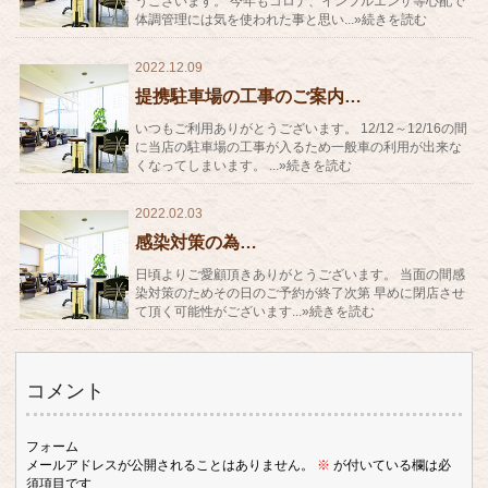
うございます。 今年もコロナ、インフルエンザ等心配で
体調管理には気を使われた事と思い...»続きを読む
2022.12.09
提携駐車場の工事のご案内…
いつもご利用ありがとうございます。 12/12～12/16の間
に当店の駐車場の工事が入るため一般車の利用が出来な
くなってしまいます。 ...»続きを読む
2022.02.03
感染対策の為…
日頃よりご愛顧頂きありがとうございます。 当面の間感
染対策のためその日のご予約が終了次第 早めに閉店させ
て頂く可能性がございます...»続きを読む
コメント
フォーム
メールアドレスが公開されることはありません。
※
が付いている欄は必
須項目です