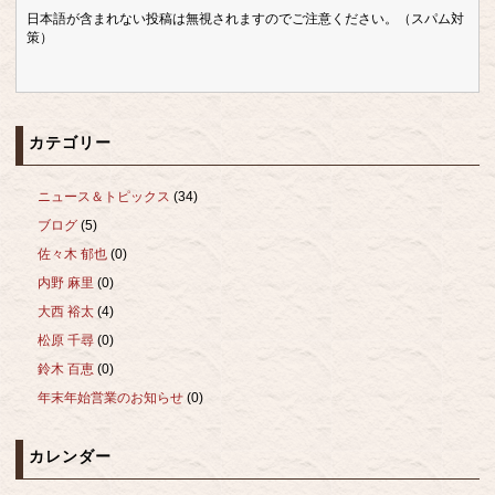
日本語が含まれない投稿は無視されますのでご注意ください。（スパム対
策）
カテゴリー
ニュース＆トピックス
(34)
ブログ
(5)
佐々木 郁也
(0)
内野 麻里
(0)
大西 裕太
(4)
松原 千尋
(0)
鈴木 百恵
(0)
年末年始営業のお知らせ
(0)
カレンダー