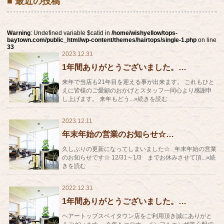
■ 最近の投稿
Warning
: Undefined variable $catid in
/home/wishyellow/tops-
baytown.com/public_html/wp-content/themes/hairtops/single-1.php
on line
33
2023.12.31
1年間ありがとうございました。…
来年で当店も21年目を迎える事が出来ます。 これもひと
えに皆様のご愛顧のおかげとスタッフ一同心より感謝申
し上げます。 来年もどう...»続きを読む
2023.12.11
年末年始の営業のお知らせ☆…
久しぶりの更新になってしまいました☆ 年末年始の営業
のお知らせです☆ 12/31～1/3 までお休みさせて頂...»続
きを読む
2022.12.31
1年間ありがとうございました。…
ヘアートップスベイタウン店をご利用頂き誠にありがと