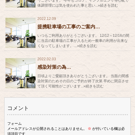
うございます。 今年もコロナ、インフルエンザ等心配で
体調管理には気を使われた事と思い...»続きを読む
2022.12.09
提携駐車場の工事のご案内…
いつもご利用ありがとうございます。 12/12～12/16の間
に当店の駐車場の工事が入るため一般車の利用が出来な
くなってしまいます。 ...»続きを読む
2022.02.03
感染対策の為…
日頃よりご愛顧頂きありがとうございます。 当面の間感
染対策のためその日のご予約が終了次第 早めに閉店させ
て頂く可能性がございます...»続きを読む
コメント
フォーム
メールアドレスが公開されることはありません。
※
が付いている欄は必
須項目です