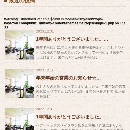
■ 最近の投稿
Warning
: Undefined variable $catid in
/home/wishyellow/tops-
baytown.com/public_html/wp-content/themes/hairtops/single-1.php
on line
33
2023.12.31
1年間ありがとうございました。…
来年で当店も21年目を迎える事が出来ます。 これもひと
えに皆様のご愛顧のおかげとスタッフ一同心より感謝申
し上げます。 来年もどう...»続きを読む
2023.12.11
年末年始の営業のお知らせ☆…
久しぶりの更新になってしまいました☆ 年末年始の営業
のお知らせです☆ 12/31～1/3 までお休みさせて頂...»続
きを読む
2022.12.31
1年間ありがとうございました。…
ヘアートップスベイタウン店をご利用頂き誠にありがと