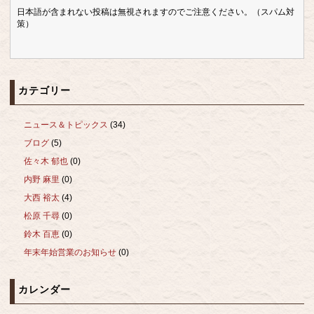
日本語が含まれない投稿は無視されますのでご注意ください。（スパム対
策）
カテゴリー
ニュース＆トピックス
(34)
ブログ
(5)
佐々木 郁也
(0)
内野 麻里
(0)
大西 裕太
(4)
松原 千尋
(0)
鈴木 百恵
(0)
年末年始営業のお知らせ
(0)
カレンダー