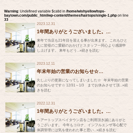
Warning
: Undefined variable $catid in
/home/wishyellow/tops-
baytown.com/public_html/wp-content/themes/hairtops/single-1.php
on line
33
2023.12.31
1年間ありがとうございました。…
来年で当店も21年目を迎える事が出来ます。 これもひと
えに皆様のご愛顧のおかげとスタッフ一同心より感謝申
し上げます。 来年もどう...»続きを読む
2023.12.11
年末年始の営業のお知らせ☆…
久しぶりの更新になってしまいました☆ 年末年始の営業
のお知らせです☆ 12/31～1/3 までお休みさせて頂...»続
きを読む
2022.12.31
1年間ありがとうございました。…
ヘアートップスベイタウン店をご利用頂き誠にありがと
うございます。 今年もコロナ、インフルエンザ等心配で
体調管理には気を使われた事と思い...»続きを読む