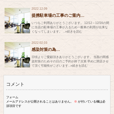
2022.12.09
提携駐車場の工事のご案内…
いつもご利用ありがとうございます。 12/12～12/16の間
に当店の駐車場の工事が入るため一般車の利用が出来な
くなってしまいます。 ...»続きを読む
2022.02.03
感染対策の為…
日頃よりご愛顧頂きありがとうございます。 当面の間感
染対策のためその日のご予約が終了次第 早めに閉店させ
て頂く可能性がございます...»続きを読む
コメント
フォーム
メールアドレスが公開されることはありません。
※
が付いている欄は必
須項目です