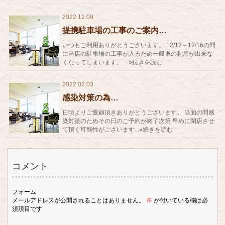
2022.12.09
提携駐車場の工事のご案内…
いつもご利用ありがとうございます。 12/12～12/16の間
に当店の駐車場の工事が入るため一般車の利用が出来な
くなってしまいます。 ...»続きを読む
2022.02.03
感染対策の為…
日頃よりご愛顧頂きありがとうございます。 当面の間感
染対策のためその日のご予約が終了次第 早めに閉店させ
て頂く可能性がございます...»続きを読む
コメント
フォーム
メールアドレスが公開されることはありません。
※
が付いている欄は必
須項目です