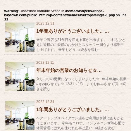
Warning
: Undefined variable $catid in
/home/wishyellow/tops-
baytown.com/public_html/wp-content/themes/hairtops/single-1.php
on line
33
2023.12.31
1年間ありがとうございました。…
来年で当店も21年目を迎える事が出来ます。 これもひと
えに皆様のご愛顧のおかげとスタッフ一同心より感謝申
し上げます。 来年もどう...»続きを読む
2023.12.11
年末年始の営業のお知らせ☆…
久しぶりの更新になってしまいました☆ 年末年始の営業
のお知らせです☆ 12/31～1/3 までお休みさせて頂...»続
きを読む
2022.12.31
1年間ありがとうございました。…
ヘアートップスベイタウン店をご利用頂き誠にありがと
うございます。 今年もコロナ、インフルエンザ等心配で
体調管理には気を使われた事と思い...»続きを読む