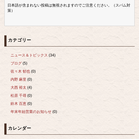
日本語が含まれない投稿は無視されますのでご注意ください。（スパム対
策）
カテゴリー
ニュース＆トピックス
(34)
ブログ
(5)
佐々木 郁也
(0)
内野 麻里
(0)
大西 裕太
(4)
松原 千尋
(0)
鈴木 百恵
(0)
年末年始営業のお知らせ
(0)
カレンダー