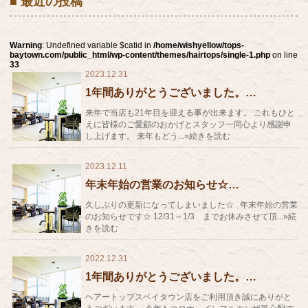
■ 最近の投稿
Warning
: Undefined variable $catid in
/home/wishyellow/tops-
baytown.com/public_html/wp-content/themes/hairtops/single-1.php
on line
33
2023.12.31
1年間ありがとうございました。…
来年で当店も21年目を迎える事が出来ます。 これもひと
えに皆様のご愛顧のおかげとスタッフ一同心より感謝申
し上げます。 来年もどう...»続きを読む
2023.12.11
年末年始の営業のお知らせ☆…
久しぶりの更新になってしまいました☆ 年末年始の営業
のお知らせです☆ 12/31～1/3 までお休みさせて頂...»続
きを読む
2022.12.31
1年間ありがとうございました。…
ヘアートップスベイタウン店をご利用頂き誠にありがと