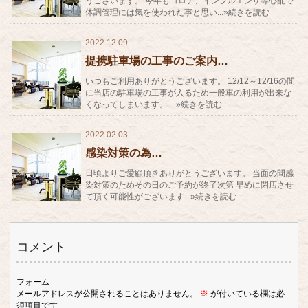
うございます。 今年もコロナ、インフルエンザ等心配で
体調管理には気を使われた事と思い...»続きを読む
2022.12.09
提携駐車場の工事のご案内…
いつもご利用ありがとうございます。 12/12～12/16の間
に当店の駐車場の工事が入るため一般車の利用が出来な
くなってしまいます。 ...»続きを読む
2022.02.03
感染対策の為…
日頃よりご愛顧頂きありがとうございます。 当面の間感
染対策のためその日のご予約が終了次第 早めに閉店させ
て頂く可能性がございます...»続きを読む
コメント
フォーム
メールアドレスが公開されることはありません。
※
が付いている欄は必
須項目です