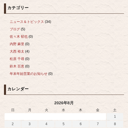
カテゴリー
ニュース＆トピックス
(34)
ブログ
(5)
佐々木 郁也
(0)
内野 麻里
(0)
大西 裕太
(4)
松原 千尋
(0)
鈴木 百恵
(0)
年末年始営業のお知らせ
(0)
カレンダー
2026年8月
日
月
火
水
木
金
土
1
2
3
4
5
6
7
8