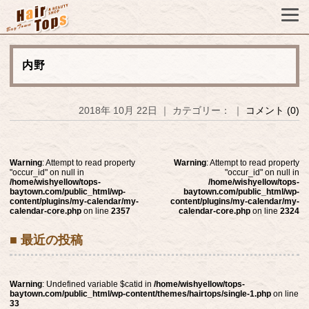
内野
2018年 10月 22日 ｜ カテゴリー： ｜
コメント (0)
Warning
: Attempt to read property
Warning
: Attempt to read property
"occur_id" on null in
"occur_id" on null in
/home/wishyellow/tops-
/home/wishyellow/tops-
baytown.com/public_html/wp-
baytown.com/public_html/wp-
content/plugins/my-calendar/my-
content/plugins/my-calendar/my-
calendar-core.php
on line
2357
calendar-core.php
on line
2324
■ 最近の投稿
Warning
: Undefined variable $catid in
/home/wishyellow/tops-
baytown.com/public_html/wp-content/themes/hairtops/single-1.php
on line
33