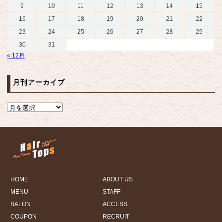
9
10
11
12
13
14
15
16
17
18
19
20
21
22
23
24
25
26
27
28
29
30
31
« 12月
月刊アーカイブ
HOME
ABOUT US
MENU
STAFF
SALON
ACCESS
COUPON
RECRUIT