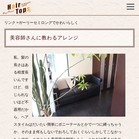
リンク
>ガーリーセミロングでかわいらしく
美容師さんに教わるアレンジ
私、髪の
長さはあ
る程度長
いんです
けど、信
じられな
いほど不
器用だか
ら、ヘア
スタイルはだいたい簡単にポニーテールとかで一つに縛っちゃう
か、そのまま何もしないでおろしておくぐらいしかしてこなかっ