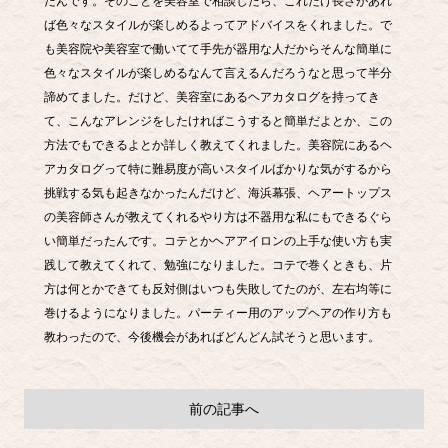
たんです。そのことを美容室で相談したら、これだけ長さがあれ
ば色々なスタイルが楽しめるよってアドバイスをくれました。で
も美容院や美容室で働いてて手先が器用な人だからそんな簡単に
色々なスタイルが楽しめるなんて言えるんだろうなと思って半分
諦めてました。だけど、美容室にあるヘアカタログを持ってき
て、こんなアレンジをしたければこうすると簡単だよとか、この
方法でもできるよとか詳しく教えてくれました。美容院にあるヘ
アカタログって特に難易度が高いスタイルばかりな気がするから
挑戦する気も起きなかったんだけど、海浜幕張、ヘアートップス
の美容師さんが教えてくれるやり方は不器用な私にもできるぐら
い簡単だったんです。コテとかヘアアイロンの上手な使い方も実
践して教えてくれて、勉強になりました。コテで巻くときも、片
方は何とかできても反対側はいつも失敗してたのが、左右均等に
巻けるようになりました。パーティー用のアップヘアの作り方も
教わったので、今後機会があればどんどん試そうと思います。
前の記事へ