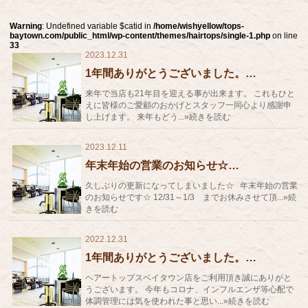
Warning
: Undefined variable $catid in
/home/wishyellow/tops-
baytown.com/public_html/wp-content/themes/hairtops/single-1.php
on line
33
2023.12.31
1年間ありがとうございました。…
来年で当店も21年目を迎える事が出来ます。 これもひと
えに皆様のご愛顧のおかげとスタッフ一同心より感謝申
し上げます。 来年もどう...»続きを読む
2023.12.11
年末年始の営業のお知らせ☆…
久しぶりの更新になってしまいました☆ 年末年始の営業
のお知らせです☆ 12/31～1/3 までお休みさせて頂...»続
きを読む
2022.12.31
1年間ありがとうございました。…
ヘアートップスベイタウン店をご利用頂き誠にありがと
うございます。 今年もコロナ、インフルエンザ等心配で
体調管理には気を使われた事と思い...»続きを読む