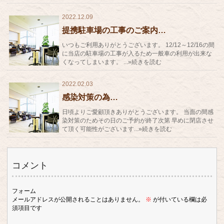
2022.12.09
提携駐車場の工事のご案内…
いつもご利用ありがとうございます。 12/12～12/16の間
に当店の駐車場の工事が入るため一般車の利用が出来な
くなってしまいます。 ...»続きを読む
2022.02.03
感染対策の為…
日頃よりご愛顧頂きありがとうございます。 当面の間感
染対策のためその日のご予約が終了次第 早めに閉店させ
て頂く可能性がございます...»続きを読む
コメント
フォーム
メールアドレスが公開されることはありません。
※
が付いている欄は必
須項目です