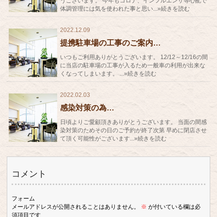
うございます。 今年もコロナ、インフルエンザ等心配で
体調管理には気を使われた事と思い...»続きを読む
2022.12.09
提携駐車場の工事のご案内…
いつもご利用ありがとうございます。 12/12～12/16の間
に当店の駐車場の工事が入るため一般車の利用が出来な
くなってしまいます。 ...»続きを読む
2022.02.03
感染対策の為…
日頃よりご愛顧頂きありがとうございます。 当面の間感
染対策のためその日のご予約が終了次第 早めに閉店させ
て頂く可能性がございます...»続きを読む
コメント
フォーム
メールアドレスが公開されることはありません。
※
が付いている欄は必
須項目です