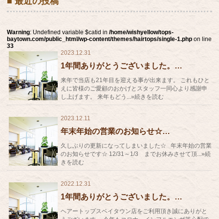
■ 最近の投稿
Warning
: Undefined variable $catid in
/home/wishyellow/tops-
baytown.com/public_html/wp-content/themes/hairtops/single-1.php
on line
33
2023.12.31
1年間ありがとうございました。…
来年で当店も21年目を迎える事が出来ます。 これもひと
えに皆様のご愛顧のおかげとスタッフ一同心より感謝申
し上げます。 来年もどう...»続きを読む
2023.12.11
年末年始の営業のお知らせ☆…
久しぶりの更新になってしまいました☆ 年末年始の営業
のお知らせです☆ 12/31～1/3 までお休みさせて頂...»続
きを読む
2022.12.31
1年間ありがとうございました。…
ヘアートップスベイタウン店をご利用頂き誠にありがと