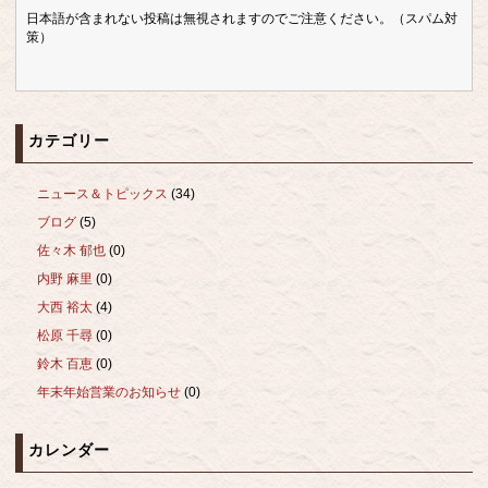
日本語が含まれない投稿は無視されますのでご注意ください。（スパム対
策）
カテゴリー
ニュース＆トピックス
(34)
ブログ
(5)
佐々木 郁也
(0)
内野 麻里
(0)
大西 裕太
(4)
松原 千尋
(0)
鈴木 百恵
(0)
年末年始営業のお知らせ
(0)
カレンダー